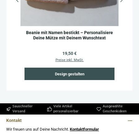
Beanie mit Namen bestickt – Personalisiere
Deine Mütze mit Deinem Wunschtext
Regulärer Preis:
19,50 €
Preise inkl. MwSt.
Design gestalten
Sauschneller
Viele Artikel
Ausgewählte
Versand
personalisierbar
Geschenkideen
Kontakt
Wir freuen uns auf Deine Nachricht.
Kontaktformular