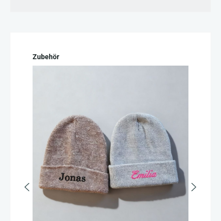
Produktgalerie überspringen
Zubehör