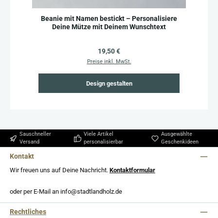
Beanie mit Namen bestickt – Personalisiere
Deine Mütze mit Deinem Wunschtext
Regulärer Preis:
19,50 €
Preise inkl. MwSt.
Design gestalten
Sauschneller
Viele Artikel
Ausgewählte
Versand
personalisierbar
Geschenkideen
Kontakt
Wir freuen uns auf Deine Nachricht.
Kontaktformular
oder per E-Mail an info@stadtlandholz.de
Rechtliches