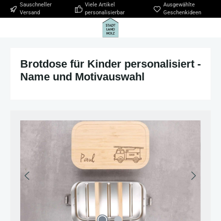
Sauschneller
Viele Artikel
Ausgewählte
Zum Hauptinhalt springen
Versand
personalisierbar
Geschenkideen
Brotdose für Kinder personalisiert -
Name und Motivauswahl
Bildergalerie überspringen