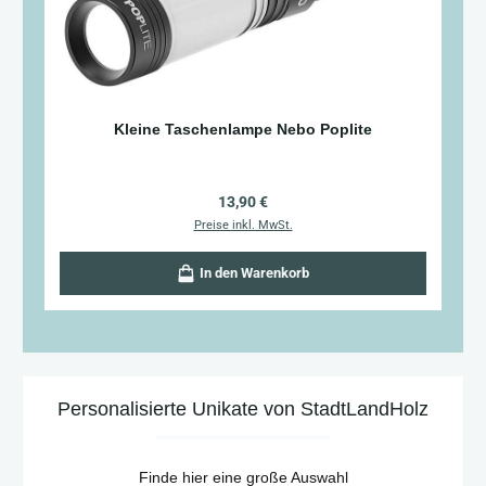
Kleine Taschenlampe Nebo Poplite
Regulärer Preis:
13,90 €
Preise inkl. MwSt.
In den Warenkorb
Personalisierte Unikate von StadtLandHolz
Finde hier eine große Auswahl