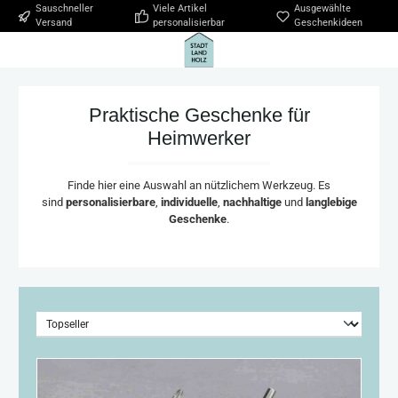
Sauschneller
Viele Artikel
Ausgewählte
Zum Hauptinhalt springen
Versand
personalisierbar
Geschenkideen
Praktische Geschenke für
Heimwerker
Finde hier eine Auswahl an nützlichem Werkzeug. Es
sind
personalisierbare
,
individuelle
,
nachhaltige
und
langlebige
Geschenke
.