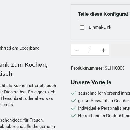
Teile diese Konfigurat
Einmal-Link
Produkt Anzahl: Gib den gewünschten
 Fahrrad am Lederband
henk zum Kochen,
Produktnummer:
SLH10305
tisch
Unsere Vorteile
ohl als Küchenhelfer als auch
ür Dich selbst. Es eignet sich
sauschneller Versand inne
 Fleischbrett oder alles was
große Auswahl an Gesche
en muss.
Individuelle Personalisier
Herstellung in Deutschlan
eschenkidee für Frauen,
ebhaber und alle die gerne in