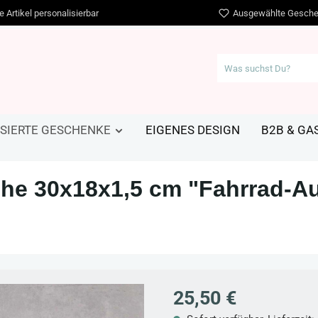
e Artikel personalisierbar
Ausgewählte Gesche
SIERTE GESCHENKE
EIGENES DESIGN
B2B & G
che 30x18x1,5 cm "Fahrrad-Au
Regulärer Preis:
25,50 €