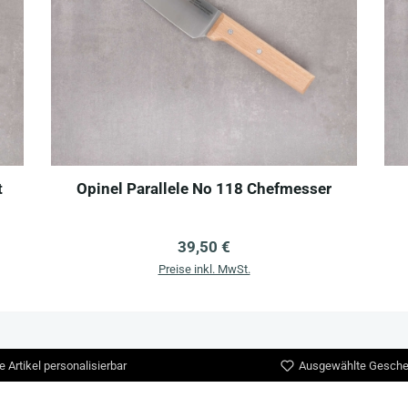
t
Opinel Parallele No 118 Chefmesser
Regulärer Preis:
39,50 €
Details
Preise inkl. MwSt.
e Artikel personalisierbar
Ausgewählte Gesche