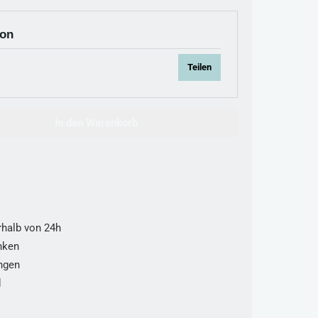
ion
Teilen
 Wert ein oder benutze die Schaltflächen um die Anzahl zu erhöhen oder zu red
In den Warenkorb
rhalb von 24h
nken
ungen
d