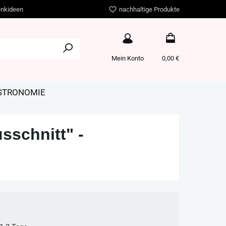
nkideen
nachhaltige Produkte
Mein Konto
0,00 €
ASTRONOMIE
sschnitt" -