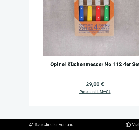
Opinel Küchenmesser No 112 4er Se
Regulärer Preis:
29,00 €
In den Warenkorb
Preise inkl. MwSt.
Sauschneller Versand
Viel