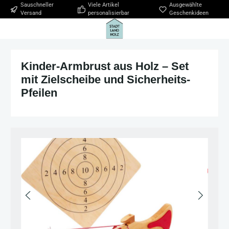
Sauschneller
Viele Artikel
Ausgewählte
Zum Hauptinhalt springen
Versand
personalisierbar
Geschenkideen
Kinder-Armbrust aus Holz – Set
mit Zielscheibe und Sicherheits-
Pfeilen
Bildergalerie überspringen