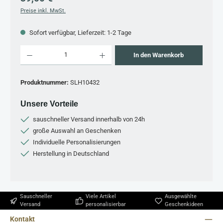
Preise inkl. MwSt.
Sofort verfügbar, Lieferzeit: 1-2 Tage
Produkt Anzahl: Gib den gewünschten Wert ein oder benutze die Schaltflächen um 
In den Warenkorb
Produktnummer:
SLH10432
Unsere Vorteile
sauschneller Versand innerhalb von 24h
große Auswahl an Geschenken
Individuelle Personalisierungen
Herstellung in Deutschland
Sauschneller
Viele Artikel
Ausgewählte
Versand
personalisierbar
Geschenkideen
Kontakt