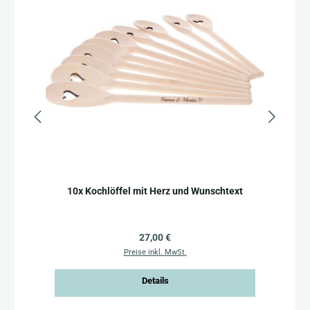
10x Kochlöffel mit Herz und Wunschtext
K
Regulärer Preis:
27,00 €
Preise inkl. MwSt.
Details