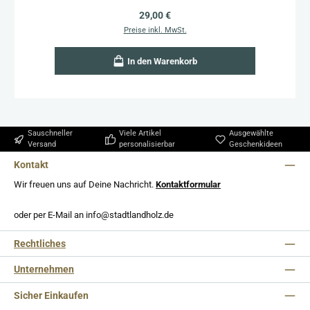
Regulärer Preis:
29,00 €
Preise inkl. MwSt.
In den Warenkorb
Sauschneller
Viele Artikel
Ausgewählte
Versand
personalisierbar
Geschenkideen
Kontakt
Wir freuen uns auf Deine Nachricht.
Kontaktformular
oder per E-Mail an info@stadtlandholz.de
Rechtliches
Unternehmen
Sicher Einkaufen