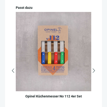
Produktgalerie überspringen
Passt dazu
Opinel Küchenmesser No 112 4er Set