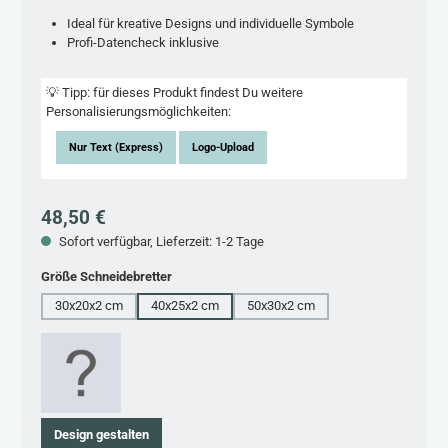
Ideal für kreative Designs und individuelle Symbole
Profi-Datencheck inklusive
💡 Tipp: für dieses Produkt findest Du weitere
Personalisierungsmöglichkeiten:
Nur Text (Express)
Logo-Upload
Regulärer Preis:
48,50 €
Sofort verfügbar, Lieferzeit: 1-2 Tage
auswählen
Größe Schneidebretter
30x20x2 cm
40x25x2 cm
50x30x2 cm
Design gestalten