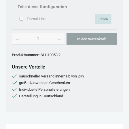
Teile diese Konfiguration
Einmal-Link
Teilen
Produkt Anzahl: Gib den gewünschten Wert ein oder benutze die Schaltflächen um 
In den Warenkorb
Produktnummer:
SLH10053.2
Unsere Vorteile
sauschneller Versand innerhalb von 24h
große Auswahl an Geschenken
Individuelle Personalisierungen
Herstellung in Deutschland