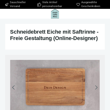
Sauschneller
Viele Artikel
Ausgewählte
Zum Hauptinhalt springen
Versand
personalisierbar
Geschenkideen
Schneidebrett Eiche mit Saftrinne -
Freie Gestaltung (Online-Designer)
Bildergalerie überspringen