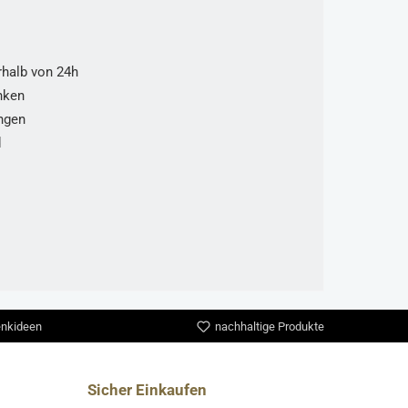
rhalb von 24h
nken
ungen
d
nkideen
nachhaltige Produkte
Sicher Einkaufen