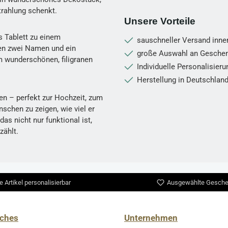
rahlung schenkt.
Unsere Vorteile
es Tablett zu einem
sauschneller Versand inne
ren zwei Namen und ein
große Auswahl an Gesche
m wunderschönen, filigranen
Individuelle Personalisier
Herstellung in Deutschlan
en – perfekt zur Hochzeit, zum
chen zu zeigen, wie viel er
as nicht nur funktional ist,
zählt.
e Artikel personalisierbar
Ausgewählte Gesche
iches
Unternehmen