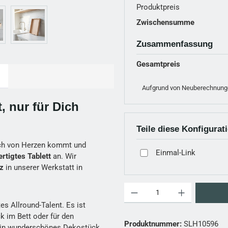
Produktpreis
Zwischensumme
Zusammenfassung
Gesamtpreis
Aufgrund von Neuberechnunge
, nur für Dich
Teile diese Konfigurat
ich von Herzen kommt und
Einmal-Link
rtigtes Tablett
an. Wir
z
in unserer Werkstatt in
Produkt Anzahl: Gib den gewünschten
es Allround-Talent. Es ist
ck im Bett oder für den
Produktnummer:
SLH10596
ein wunderschönes Dekostück,