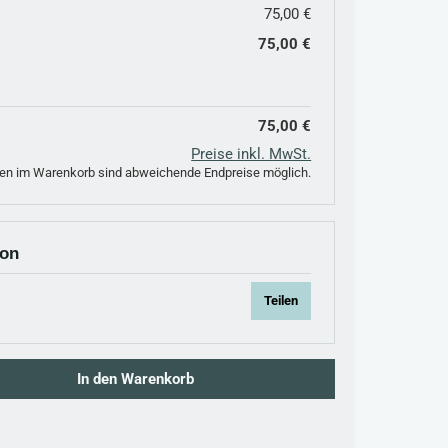
75,00 €
75,00 €
75,00 €
Preise inkl. MwSt.
n im Warenkorb sind abweichende Endpreise möglich.
ion
Teilen
 Wert ein oder benutze die Schaltflächen um die Anzahl zu erhöhen oder zu red
In den Warenkorb