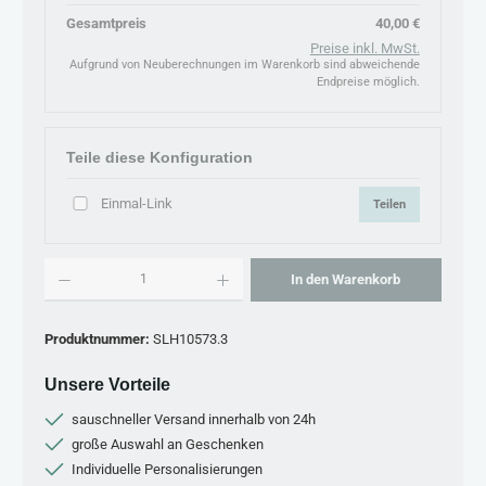
Gesamtpreis
40,00 €
Preise inkl. MwSt.
Aufgrund von Neuberechnungen im Warenkorb sind abweichende
Endpreise möglich.
Teile diese Konfiguration
Einmal-Link
Teilen
Produkt Anzahl: Gib den gewünschten Wert ein oder benutze die Schaltflächen um 
In den Warenkorb
Produktnummer:
SLH10573.3
Unsere Vorteile
sauschneller Versand innerhalb von 24h
große Auswahl an Geschenken
Individuelle Personalisierungen