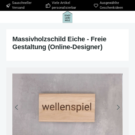
Sauschneller
Viele Artikel
Ausgewählte
Zum Hauptinhalt springen
Versand
personalisierbar
Geschenkideen
Massivholzschild Eiche - Freie
Gestaltung (Online-Designer)
Bildergalerie überspringen